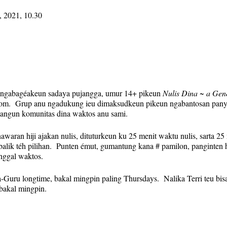
, 2021, 10.30
ls ngabagéakeun sadaya pujangga, umur 14+ pikeun
Nulis Dina ~ a Gene
m. Grup anu ngadukung ieu dimaksudkeun pikeun ngabantosan panya
wangun komunitas dina waktos anu sami.
waran hiji ajakan nulis, dituturkeun ku 25 menit waktu nulis, sarta 
balik téh pilihan. Punten émut, gumantung kana # pamilon, panginten 
unggal waktos.
a-Guru longtime, bakal mingpin paling Thursdays. Nalika Terri teu bis
 bakal mingpin.
ng deui sareng tautan Zoom bakal tetep sami unggal minggu. Tautan Zo
 tautan Zoom) bakal dikirim unggal minggu ngan ka anu kadaptar pikeu