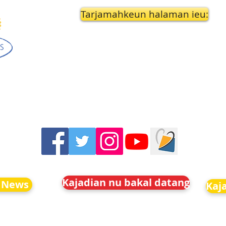
Tarjamahkeun halaman ieu:
Kajadian nu bakal datang
 News
Kaj