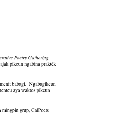
rative Poetry Gathering,
jak pikeun ngabina prakték
25 menit babagi. Ngabagikeun
henteu aya waktos pikeun
a mingpin grup, CalPoets
om bakal dikirim ka anu
n sési minggu éta.