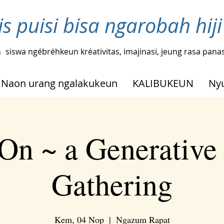
ris puisi bisa ngarobah hi
n
siswa ngébréhkeun kréativitas, imajinasi, jeung rasa pana
Naon urang ngalakukeun
KALIBUKEUN
Ny
On ~ a Generative
Gathering
Kem, 04 Nop
  |  
Ngazum Rapat