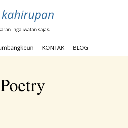
ji kahirupan
saran
ngaliwatan sajak.
umbangkeun
KONTAK
BLOG
 Poetry