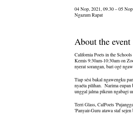
04 Nop, 2021, 09.30 – 05 Nop
Ngazum Rapat
About the event
California Poets in the Schoo
Kemis 9:30am-10:30am on Zoo
nyerat sorangan, bari ogé nga
Tiap sési bakal ngawengku pana
nyaéta pilihan. Narima eupan 
unggal jalma pikeun ngabagi 
Terri Glass, CalPoets 'Pujangg
'Panyair-Guru atawa staf sejen
Ieu diatur salaku acara ngula
ngadaptar. Panginget (kalebet