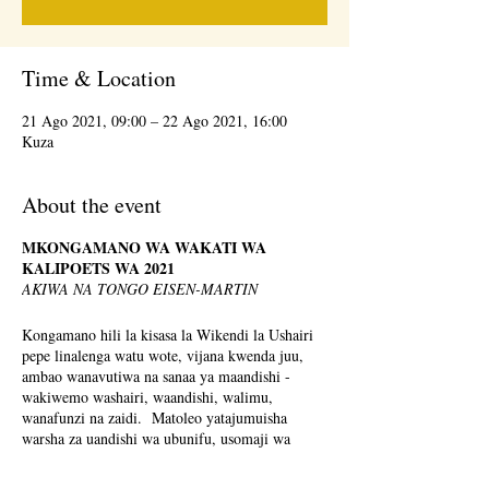
Time & Location
21 Ago 2021, 09:00 – 22 Ago 2021, 16:00
Kuza
About the event
MKONGAMANO WA WAKATI WA
KALIPOETS WA 2021
AKIWA NA TONGO EISEN-MARTIN
Kongamano hili la kisasa la Wikendi la Ushairi
pepe linalenga watu wote, vijana kwenda juu,
ambao wanavutiwa na sanaa ya maandishi -
wakiwemo washairi, waandishi, walimu,
wanafunzi na zaidi. Matoleo yatajumuisha
warsha za uandishi wa ubunifu, usomaji wa
mashairi, na mawasilisho yanayolenga
kufundisha ushairi katika mazingira ya jamii.