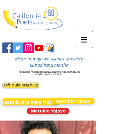
Mstari mmoja wa ushairi unaweza
kubadilisha maisha
Tunasaidia
wanafunzi kueleza ubunifu wao, mawazo, na
udadisi
kupitia mashairi.
Tafsiri ukurasa huu:
Matukio Yajayo
Jiandikishe kwa Habari
Matukio Yajayo