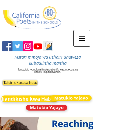
Mstari mmoja wa ushairi unaweza
kubadilisha maisha
Tunasaidia
wanafunzi kueleza ubunifu wao, mawazo, na
udadisi
kupitia mashairi.
Tafsiri ukurasa huu:
Matukio Yajayo
Jiandikishe kwa Habari
Matukio Yajayo