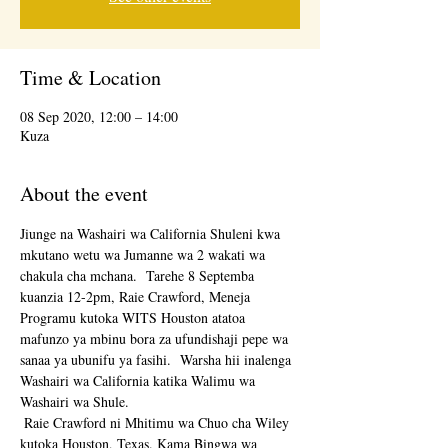
Time & Location
08 Sep 2020, 12:00 – 14:00
Kuza
About the event
Jiunge na Washairi wa California Shuleni kwa 
mkutano wetu wa Jumanne wa 2 wakati wa 
chakula cha mchana.  Tarehe 8 Septemba 
kuanzia 12-2pm, Raie Crawford, Meneja 
Programu kutoka WITS Houston atatoa 
mafunzo ya mbinu bora za ufundishaji pepe wa 
sanaa ya ubunifu ya fasihi.  Warsha hii inalenga 
Washairi wa California katika Walimu wa 
Washairi wa Shule.
 Raie Crawford ni Mhitimu wa Chuo cha Wiley 
kutoka Houston, Texas. Kama Bingwa wa 