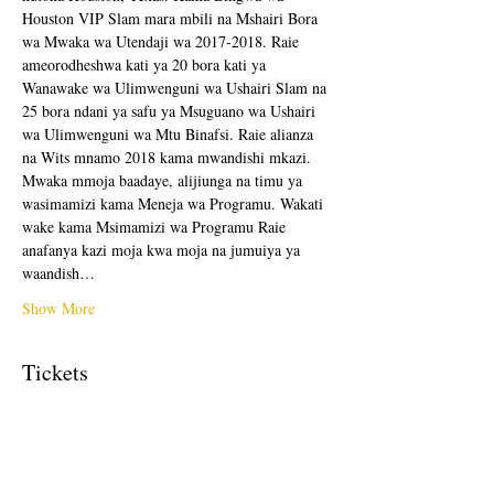
Houston VIP Slam mara mbili na Mshairi Bora 
wa Mwaka wa Utendaji wa 2017-2018. Raie 
ameorodheshwa kati ya 20 bora kati ya 
Wanawake wa Ulimwenguni wa Ushairi Slam na 
25 bora ndani ya safu ya Msuguano wa Ushairi 
wa Ulimwenguni wa Mtu Binafsi. Raie alianza 
na Wits mnamo 2018 kama mwandishi mkazi. 
Mwaka mmoja baadaye, alijiunga na timu ya 
wasimamizi kama Meneja wa Programu. Wakati 
wake kama Msimamizi wa Programu Raie 
anafanya kazi moja kwa moja na jumuiya ya 
waandish…
Show More
Tickets
Sale ended
Ticket type