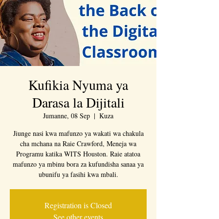
Kufikia Nyuma ya
Darasa la Dijitali
Jumanne, 08 Sep
  |  
Kuza
Jiunge nasi kwa mafunzo ya wakati wa chakula
cha mchana na Raie Crawford, Meneja wa
Programu katika WITS Houston. Raie atatoa
mafunzo ya mbinu bora za kufundisha sanaa ya
ubunifu ya fasihi kwa mbali.
Registration is Closed
See other events