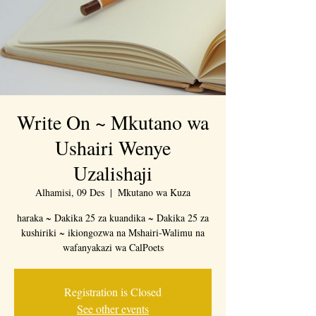
Write On ~ Mkutano wa
Ushairi Wenye
Uzalishaji
Alhamisi, 09 Des
  |  
Mkutano wa Kuza
haraka ~ Dakika 25 za kuandika ~ Dakika 25 za
kushiriki ~ ikiongozwa na Mshairi-Walimu na
wafanyakazi wa CalPoets
Registration is Closed
See other events