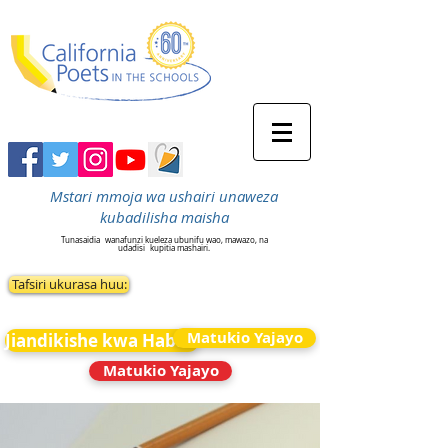
Mstari mmoja wa ushairi unaweza
kubadilisha maisha
Tunasaidia
wanafunzi kueleza ubunifu wao, mawazo, na
udadisi
kupitia mashairi.
Tafsiri ukurasa huu:
Matukio Yajayo
Jiandikishe kwa Habari
Matukio Yajayo