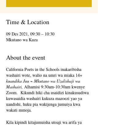
Time & Location
09 Des 2021, 09:30 – 10:30
Mkutano wa Kuza
About the event
California Poets in the Schools inakaribisha
washairi wote, walio na umri wa miaka 14+
kuandika Juu ~ Mkutano wa Uzalishaji wa
Mashairi,
Alhamisi 9:30am-10:30am kwenye
Zoom. Kikundi hiki cha usaidizi kinakusudiwa
kuwasaidia washairi kukuza mazoezi yao ya
uandishi, huku pia wakijenga jumuiya kwa
wakati mmoja.
Kila kipindi kitajumuisha utoaji wa arifa ya
kuandika, ikifuatiwa na dakika 25 za muda wa
kuandika, na dakika 25 za kushiriki. Kushiriki