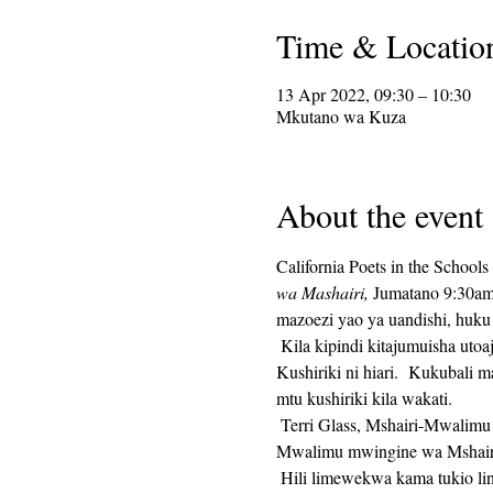
Time & Locatio
13 Apr 2022, 09:30 – 10:30
Mkutano wa Kuza
About the event
California Poets in the School
wa Mashairi,
 Jumatano 9:30am
mazoezi yao ya uandishi, huku
 Kila kipindi kitajumuisha utoaji wa arifa ya kuandika, ikifuatiwa na dakika 25 za muda wa kuandika, na dakika 25 za kushiriki.  
Kushiriki ni hiari.  Kukubali 
mtu kushiriki kila wakati. 
 Terri Glass, Mshairi-Mwalimu wa CalPoets wa muda mrefu, ataongoza Jumatano nyingi.  Wakati Terri hawezi kuongoza kikundi, 
Mwalimu mwingine wa Mshairi
 Hili limewekwa kama tukio linalojirudia na kiungo cha Zoom kitabaki vile vile kila wiki.  Kiungo cha Zoom kitatumwa kwa wale 