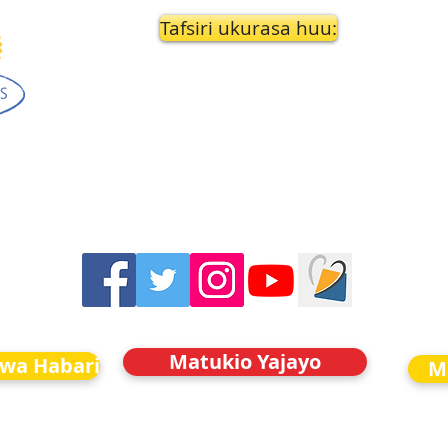
Tafsiri ukurasa huu:
Matukio Yajayo
kwa Habari
M