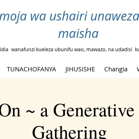
moja wa ushairi unaweza
maisha
idia
wanafunzi kueleza ubunifu wao, mawazo, na udadisi
k
TUNACHOFANYA
JIHUSISHE
Changia
On ~ a Generative
Gathering