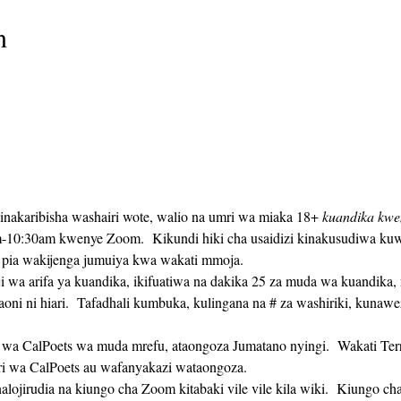
n
s inakaribisha washairi wote, walio na umri wa miaka 18+ 
kuandika kwe
-10:30am kwenye Zoom.  Kikundi hiki cha usaidizi kinakusudiwa kuw
 pia wakijenga jumuiya kwa wakati mmoja. 
maoni ni hiari.  Tafadhali kumbuka, kulingana na # za washiriki, kunaw
 wa CalPoets au wafanyakazi wataongoza.