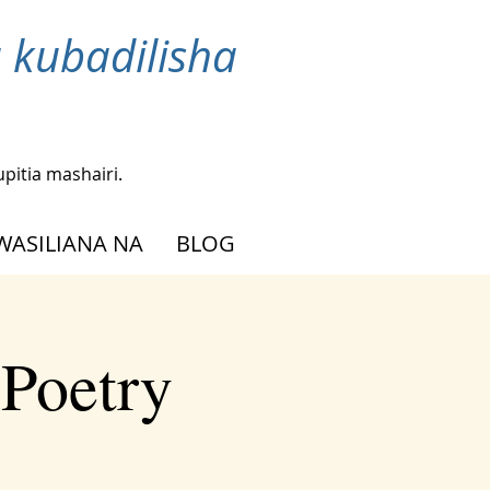
 kubadilisha
upitia mashairi.
WASILIANA NA
BLOG
 Poetry