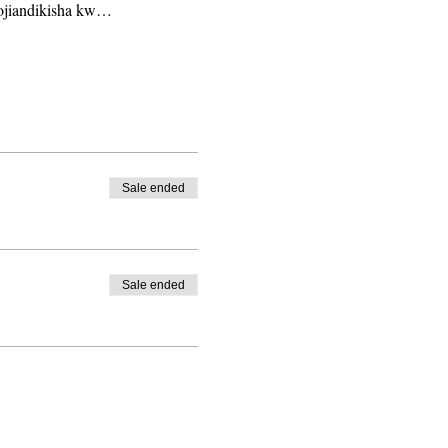
iojiandikisha kw…
Sale ended
Sale ended