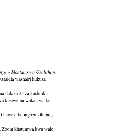
nye ~ Mkutano wa Uzalishaji 
asaidia washairi kukuza 
eza kusiwe na wakati wa kila 