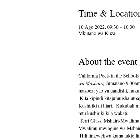
Time & Locatio
10 Ago 2022, 09:30 – 10:30
Mkutano wa Kuza
About the event
California Poets in the School
wa Mashairi,
 Jumatano 9:30am
mazoezi yao ya uandishi, huku
 Kila kipindi kitajumuisha utoaji wa arifa ya kuandika, ikifuatiwa na dakika 25 za muda wa kuandika, na dakika 25 za kushiriki.  
Kushiriki ni hiari.  Kukubali 
mtu kushiriki kila wakati. 
 Terri Glass, Mshairi-Mwalimu wa CalPoets wa muda mrefu, ataongoza Jumatano nyingi.  Wakati Terri hawezi kuongoza kikundi, 
Mwalimu mwingine wa Mshairi
 Hili limewekwa kama tukio linalojirudia na kiungo cha Zoom kitabaki vile vile kila wiki.  Kiungo cha Zoom kitatumwa kwa wale 