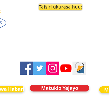
Tafsiri ukurasa huu:
Matukio Yajayo
kwa Habari
M