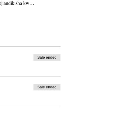
iojiandikisha kw…
Sale ended
Sale ended