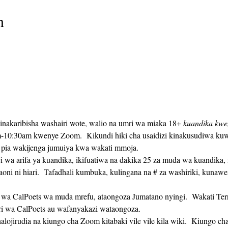
n
s inakaribisha washairi wote, walio na umri wa miaka 18+ 
kuandika kwe
-10:30am kwenye Zoom.  Kikundi hiki cha usaidizi kinakusudiwa kuw
 pia wakijenga jumuiya kwa wakati mmoja. 
maoni ni hiari.  Tafadhali kumbuka, kulingana na # za washiriki, kunaw
 wa CalPoets au wafanyakazi wataongoza.