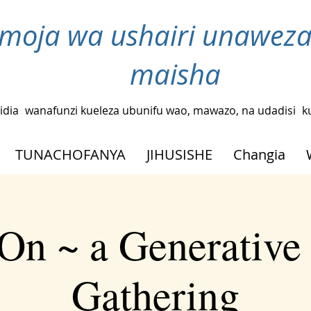
moja wa ushairi unaweza
maisha
idia
wanafunzi kueleza ubunifu wao, mawazo, na udadisi
k
TUNACHOFANYA
JIHUSISHE
Changia
On ~ a Generative
Gathering