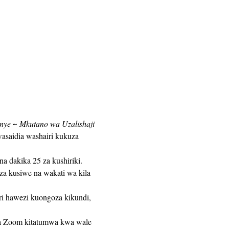
nye ~ Mkutano wa Uzalishaji 
asaidia washairi kukuza 
eza kusiwe na wakati wa kila 