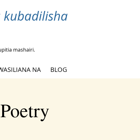
 kubadilisha
upitia mashairi.
WASILIANA NA
BLOG
 Poetry