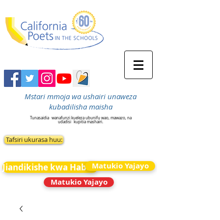
Mstari mmoja wa ushairi unaweza
kubadilisha maisha
Tunasaidia
wanafunzi kueleza ubunifu wao, mawazo, na
udadisi
kupitia mashairi.
Tafsiri ukurasa huu:
Matukio Yajayo
Jiandikishe kwa Habari
Matukio Yajayo