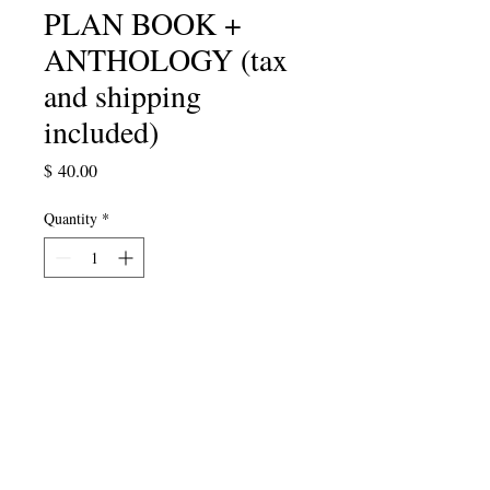
PLAN BOOK +
ANTHOLOGY (tax
and shipping
included)
Price
$ 40.00
Quantity
*
Add to Cart
Kwa wakati tu kwa mwezi wa
mashairi! Zawadi hiyo maalum kwa
ajili ya mwalimu maishani mwako -
kitabu chetu cha Mpango wa Somo la