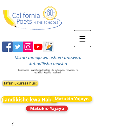
Mstari mmoja wa ushairi unaweza
kubadilisha maisha
Tunasaidia
wanafunzi kueleza ubunifu wao, mawazo, na
udadisi
kupitia mashairi.
Tafsiri ukurasa huu:
Matukio Yajayo
Jiandikishe kwa Habari
Matukio Yajayo