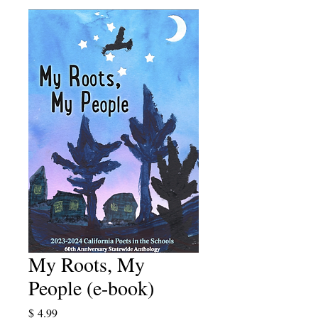
My Roots, My
People (e-book)
Price
$ 4.99