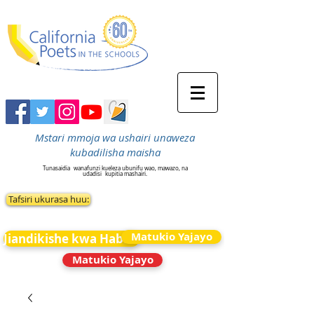
Mstari mmoja wa ushairi unaweza
kubadilisha maisha
Tunasaidia
wanafunzi kueleza ubunifu wao, mawazo, na
udadisi
kupitia mashairi.
Tafsiri ukurasa huu:
Matukio Yajayo
Jiandikishe kwa Habari
Matukio Yajayo