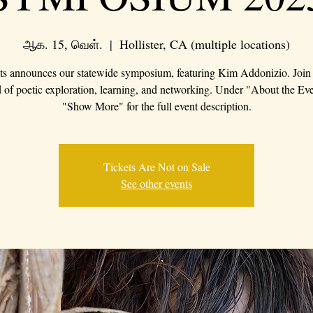
ஆக. 15, வெள்.
  |  
Hollister, CA (multiple locations)
s announces our statewide symposium, featuring Kim Addonizio. Join 
of poetic exploration, learning, and networking. Under "About the Eve
"Show More" for the full event description.
Tickets Are Not on Sale
See other events