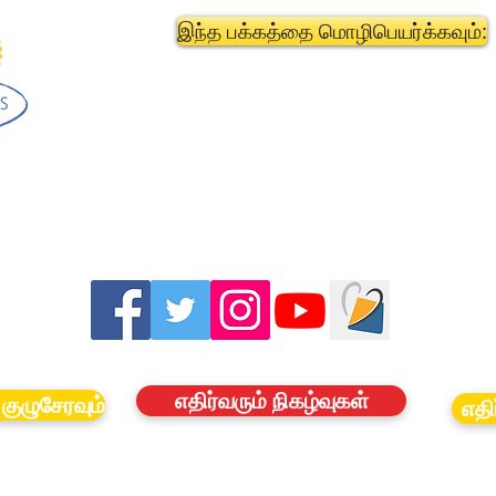
இந்த பக்கத்தை மொழிபெயர்க்கவும்:
எதிர்வரும் நிகழ்வுகள்
குழுசேரவும்
எதி