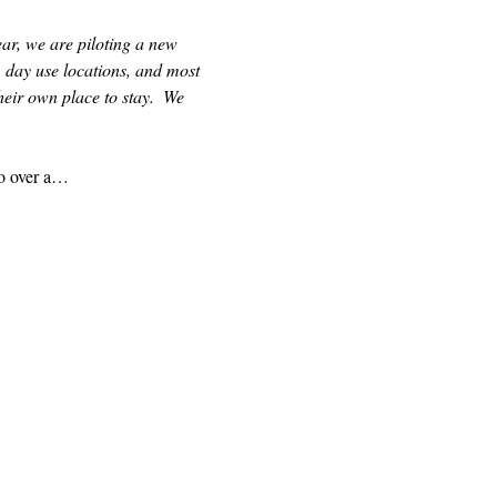
ear, we are piloting a new 
 day use locations, and most 
eir own place to stay.  We 
to over a…