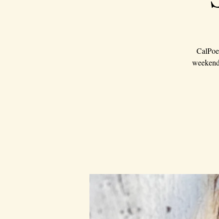
CalPoet
weekend 