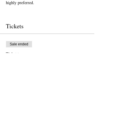
highly preferred.  
Tickets
Sale ended
Ticket type
Free Ticket
Price
$0.00
Sale ended
Ticket type
Donation to CalPoets