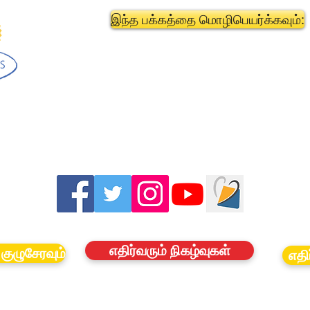
இந்த பக்கத்தை மொழிபெயர்க்கவும்:
எதிர்வரும் நிகழ்வுகள்
குழுசேரவும்
எதி