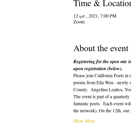
Time & Locatio
12 டிச., 2021, 7:00 PM
Zoom
About the event
Registering for the open mic is
upon registration (below). 
Please join California Poets i
poems from Ella Wen - newly a
County.  Angelina Leaños, You
The event is part of a quarterl
fantastic poets.  Each event wi
the network). On the 12th, our 
Show More