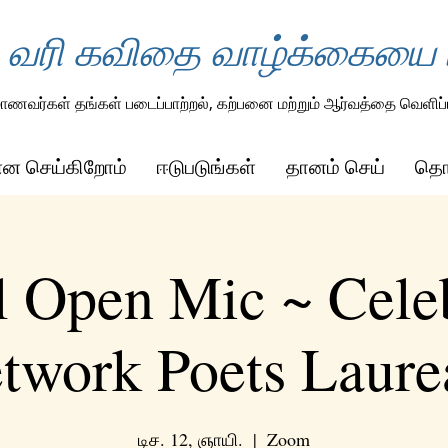
 வரி கவிதை வாழ்க்கையை ம
ாணவர்கள் தங்கள் படைப்பாற்றல், கற்பனை மற்றும் ஆர்வத்தை வெளிப்ப
ன்ன செய்கிறோம்
ஈடுபடுங்கள்
தானம் செய்
தொட
l Open Mic ~ Cele
twork Poets Laure
டிச. 12, ஞாயி.
  |  
Zoom