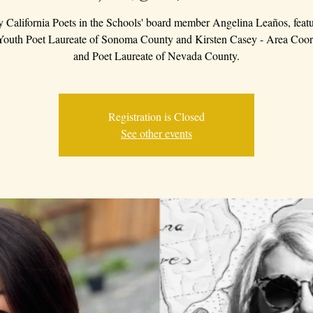
y California Poets in the Schools' board member Angelina Leaños, featu
Youth Poet Laureate of Sonoma County and Kirsten Casey - Area Coord
and Poet Laureate of Nevada County.
Registration is Closed
See other events