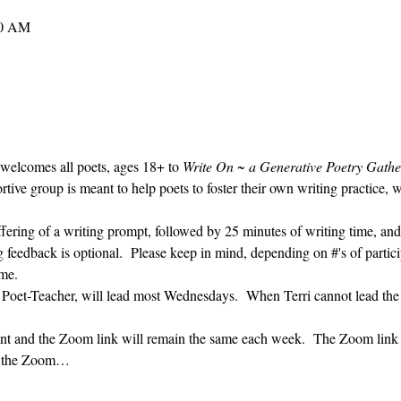
30 AM
 welcomes all poets, ages 18+ to 
Write On ~ a Generative Poetry Gathe
ve group is meant to help poets to foster their own writing practice, 
ffering of a writing prompt, followed by 25 minutes of writing time, and
g feedback is optional.  Please keep in mind, depending on #'s of partici
me.  
' Poet-Teacher, will lead most Wednesdays.  When Terri cannot lead the
vent and the Zoom link will remain the same each week.  The Zoom link 
ng the Zoom…