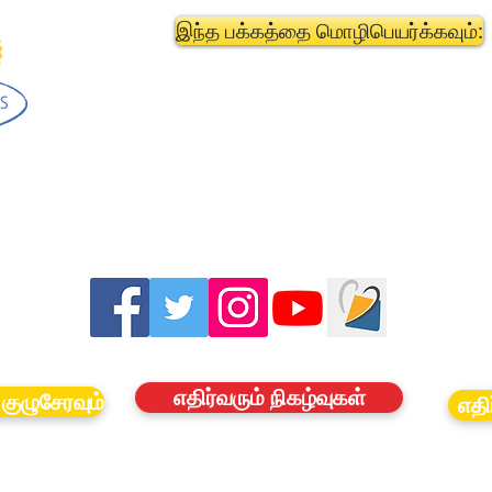
இந்த பக்கத்தை மொழிபெயர்க்கவும்:
எதிர்வரும் நிகழ்வுகள்
குழுசேரவும்
எதி