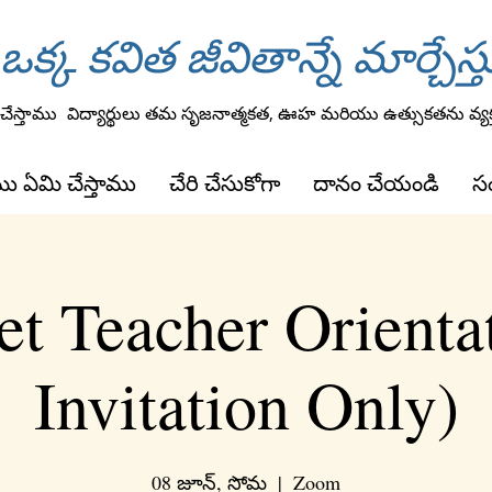
ఒక్క కవిత జీవితాన్నే మార్చేస్త
ేస్తాము
విద్యార్థులు తమ సృజనాత్మకత, ఊహ మరియు ఉత్సుకతను వ్యక్తం
ు ఏమి చేస్తాము
చేరి చేసుకోగా
దానం చేయండి
సం
t Teacher Orienta
Invitation Only)
08 జూన్, సోమ
  |  
Zoom