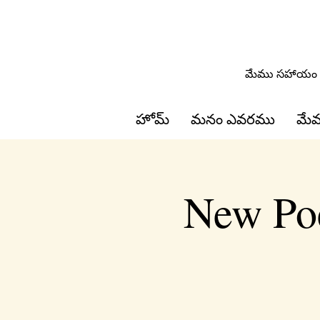
మేము సహాయం చ
హోమ్
మనం ఎవరము
మేమ
New Poe