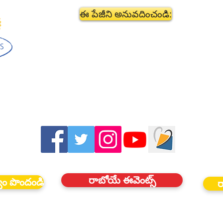
ఈ పేజీని అనువదించండి:
రాబోయే ఈవెంట్స్
్వం పొందండి
ర