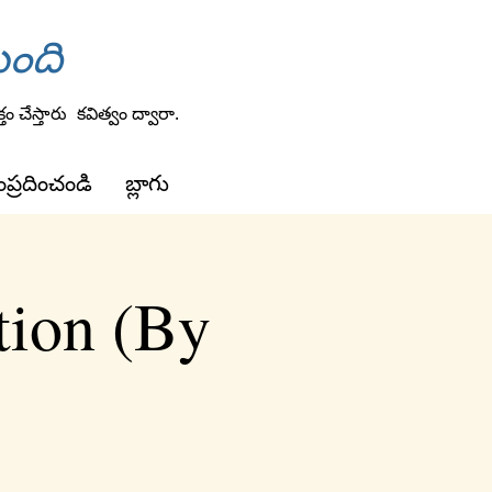
ుంది
 చేస్తారు
కవిత్వం ద్వారా.
ప్రదించండి
బ్లాగు
tion (By