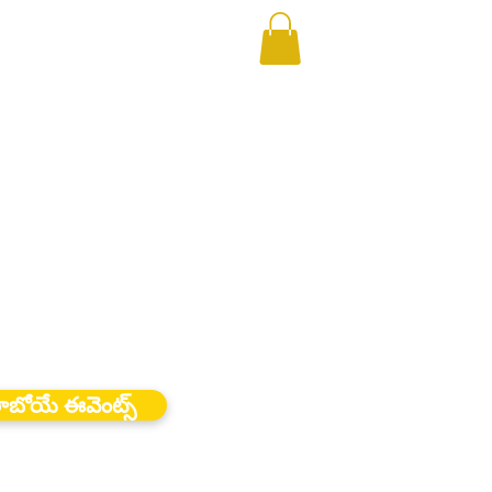
ాబోయే ఈవెంట్స్