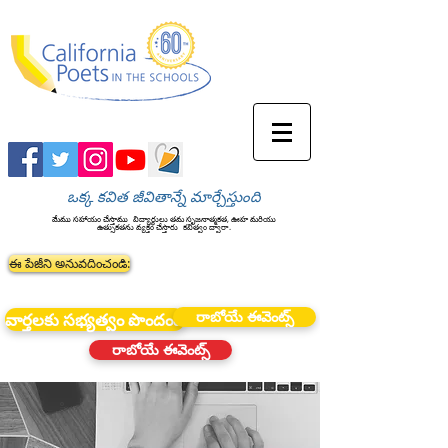
ఒక్క కవిత జీవితాన్నే మార్చేస్తుంది
మేము సహాయం చేస్తాము
విద్యార్థులు తమ సృజనాత్మకత, ఊహ మరియు
ఉత్సుకతను వ్యక్తం చేస్తారు
కవిత్వం ద్వారా.
ఈ పేజీని అనువదించండి:
రాబోయే ఈవెంట్స్
వార్తలకు సభ్యత్వం పొందండి
రాబోయే ఈవెంట్స్