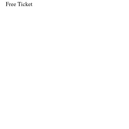
Free Ticket
Price
$0.00
Sale ended
Ticket type
$10 Donation
Price
$10.00
Share this event