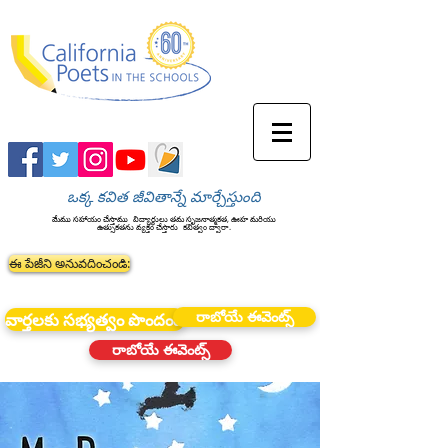
ఒక్క కవిత జీవితాన్నే మార్చేస్తుంది
మేము సహాయం చేస్తాము
విద్యార్థులు తమ సృజనాత్మకత, ఊహ మరియు
ఉత్సుకతను వ్యక్తం చేస్తారు
కవిత్వం ద్వారా.
ఈ పేజీని అనువదించండి:
రాబోయే ఈవెంట్స్
వార్తలకు సభ్యత్వం పొందండి
రాబోయే ఈవెంట్స్