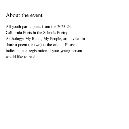
About the event
All youth participants from the 2023-24 
California Poets in the Schools Poetry 
Anthology: My Roots, My People, are invited to 
share a poem (or two) at the event.  Please 
indicate upon registration if your young person 
would like to read.
This event is open to the public as audience 
members, but will be youth-led and youth-
focused.
The Zoom link will be included in your "ticket" 
that you'll receive after registering.
Share this event