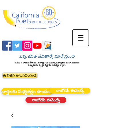
ఒక్క కవిత జీవితాన్నే మార్చేస్తుంది
మేము సహాయం చేస్తాము
విద్యార్థులు తమ సృజనాత్మకత, ఊహ మరియు
ఉత్సుకతను వ్యక్తం చేస్తారు
కవిత్వం ద్వారా.
ఈ పేజీని అనువదించండి:
రాబోయే ఈవెంట్స్
వార్తలకు సభ్యత్వం పొందండి
రాబోయే ఈవెంట్స్