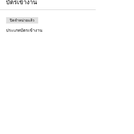
บัตรเข้างาน
ปิดจำหน่ายแล้ว
ประเภทบัตรเข้างาน
Free Ticket
ราคา
US$0.00
ปิดจำหน่ายแล้ว
ประเภทบัตรเข้างาน
Donation to CalPoets
ราคา
จ่ายเท่าที่คุณต้องการ