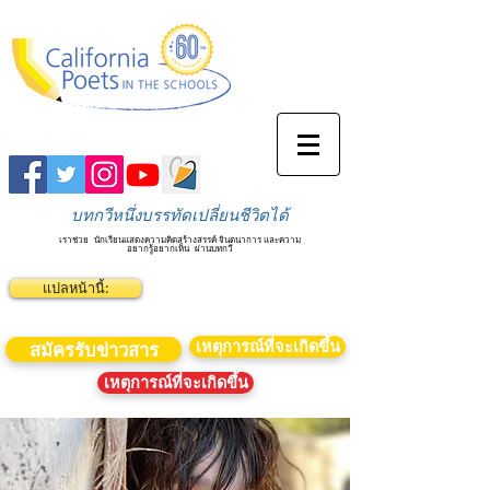
บทกวีหนึ่งบรรทัดเปลี่ยนชีวิตได้
เราช่วย
นักเรียนแสดงความคิดสร้างสรรค์ จินตนาการ และความ
อยากรู้อยากเห็น
ผ่านบทกวี
แปลหน้านี้:
เหตุการณ์ที่จะเกิดขึ้น
สมัครรับข่าวสาร
เหตุการณ์ที่จะเกิดขึ้น