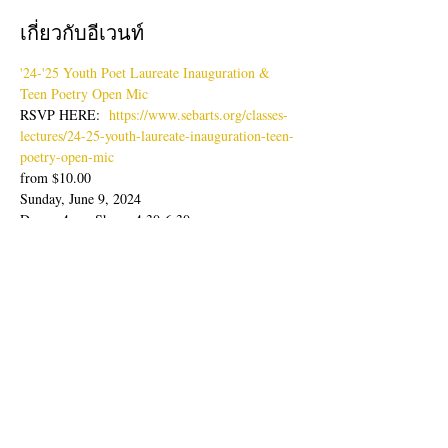
เกี่ยวกับอีเวนท์
'24-'25 Youth Poet Laureate Inauguration & 
Teen Poetry Open Mic
RSVP HERE:  
https://www.sebarts.org/classes-
lectures/24-25-youth-laureate-inauguration-teen-
poetry-open-mic
from $10.00
Sunday, June 9, 2024
Doors: 4pm; Show: 4:30-6:30pm
Join us for an evening of poetry readings with 
our latest Youth Poet Laureate, Lisa Zheng & 
Ambassador, Sabine Wolpert followed by Teen 
Poetry Open Mic.
แสดงเพิ่มเติม
แชร์อีเวนท์นี้