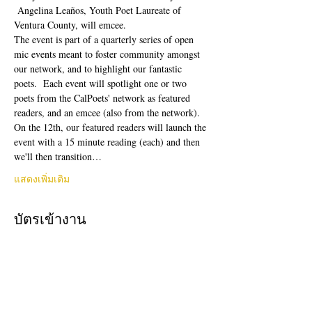
 Angelina Leaños, Youth Poet Laureate of 
Ventura County, will emcee.  
The event is part of a quarterly series of open 
mic events meant to foster community amongst 
our network, and to highlight our fantastic 
poets.  Each event will spotlight one or two 
poets from the CalPoets' network as featured 
readers, and an emcee (also from the network). 
On the 12th, our featured readers will launch the 
event with a 15 minute reading (each) and then 
we'll then transition…
แสดงเพิ่มเติม
บัตรเข้างาน
ปิดจำหน่ายแล้ว
ประเภทบัตรเข้างาน
free!