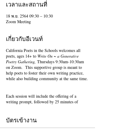
เวลาและสถานที่
18 พ.ย. 2564 09:30 – 10:30
Zoom Meeting
เกี่ยวกับอีเวนท์
California Poets in the Schools welcomes all
poets, ages 14+ to
Write On ~ a Generative
Poetry Gathering,
Thursdays 9:30am-10:30am
on Zoom. This supportive group is meant to
help poets to foster their own writing practice,
while also building community at the same time.
Each session will include the offering of a
writing prompt, followed by 25 minutes of
writing time, and 25 minutes of sharing.
Sharing is optional. Accepting feedback is
optional.
บัตรเข้างาน
Terri Glass, longtime CalPoets' Poet-Teacher,