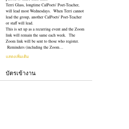
Terri Glass, longtime CalPoets' Poet-Teacher, 
will lead most Wednesdays.  When Terri cannot 
lead the group, another CalPoets' Poet-Teacher 
or staff will lead.
This is set up as a recurring event and the Zoom 
link will remain the same each week.  The 
Zoom link will be sent to those who register. 
 Reminders (including the Zoom…
แสดงเพิ่มเติม
บัตรเข้างาน
ปิดจำหน่ายแล้ว
ประเภทบัตรเข้างาน
Free Ticket
ราคา
US$0.00