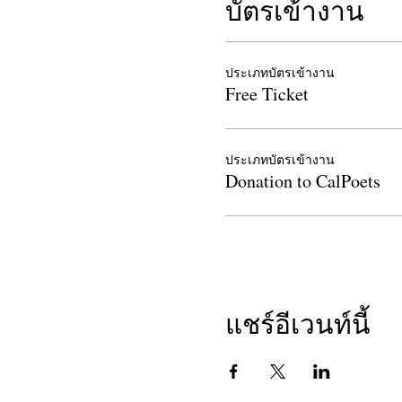
บัตรเข้างาน
Terri Glass
is a writer of poet
years and served as their Progr
chapbook of haiku ,
Birds, Bee
Changing Form
, available on
ประเภทบัตรเข้างาน
Raven’s Literary Review, Fourt
Free Ticket
of California,
and
Earth Blessi
www.terriglass.com
. She cont
ประเภทบัตรเข้างาน
Donation to CalPoets
แชร์อีเวนท์นี้