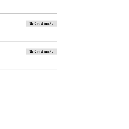
 Poet in the Schools for 30
ry,
The Song of Yes,
a
d Horse of Haiku: Beauty in a
rk has appeared in Young
ปิดจำหน่ายแล้ว
uding
Fire and Rain; Ecopoetry
 Heart
available on her website,
n and Del Norte counties.
ปิดจำหน่ายแล้ว