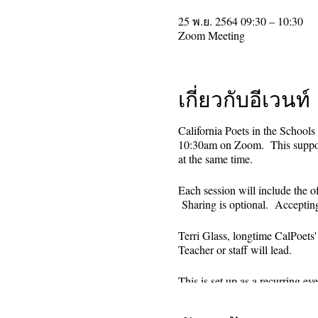
25 พ.ย. 2564 09:30 – 10:30
Zoom Meeting
เกี่ยวกับอีเวนท์
California Poets in the Schools
10:30am on Zoom. This supporti
at the same time.
Each session will include the o
Sharing is optional. Acceptin
Terri Glass, longtime CalPoets
Teacher or staff will lead.
This is set up as a recurring 
register. Reminders (including 