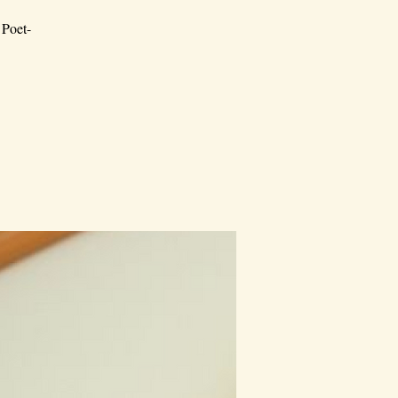
 Poet-