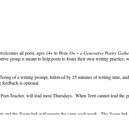
 welcomes all poets, ages 14+ to
Write On ~ a Generative Poetry Gathe
ve group is meant to help poets to foster their own writing practice, 
ffering of a writing prompt, followed by 25 minutes of writing time, and
g feedback is optional.
' Poet-Teacher, will lead most Thursdays. When Terri cannot lead the g
event and the Zoom link will remain the same each week. The Zoom link 
the Zoom link) will be sent each week only to those who are registered