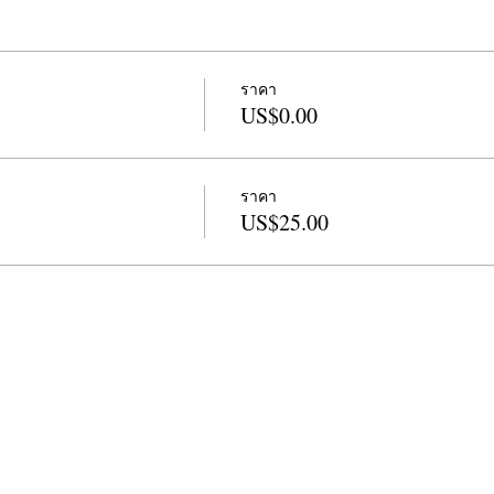
ry, essay and haiku. She has taught widely in the Bay area for California
am Director from 2008-2011. She is the author of a book of nature poet
s, Trees, Love, Hee Hee
from Finishing Line Press, an e-book,
The Wil
 Amazon, and book of poetry,
Being Animal
from Kelsay Books. Her wo
ราคา
h River, About Place, California Quarterly and many anthologies incl
US$0.00
ngs
. She also has lesson plan guide called
Language of the Awakened
inues to oversee the Marin program for CALPOETS and teaches in Mari
ราคา
US$25.00