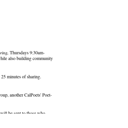
ring,
Thursdays 9:30am-
while also building community
 25 minutes of sharing.
roup, another CalPoets' Poet-
will be sent to those who
 for that week's session.