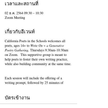
เวลาและสถานที่
02 ธ.ค. 2564 09:30 – 10:30
Zoom Meeting
เกี่ยวกับอีเวนท์
California Poets in the Schools welcomes all
poets, ages 14+ to
Write On ~ a Generative
Poetry Gathering,
Thursdays 9:30am-10:30am
on Zoom. This supportive group is meant to
help poets to foster their own writing practice,
while also building community at the same time.
Each session will include the offering of a
writing prompt, followed by 25 minutes of
writing time, and 25 minutes of sharing.
Sharing is optional. Accepting feedback is
optional.
บัตรเข้างาน
Terri Glass, longtime CalPoets' Poet-Teacher,