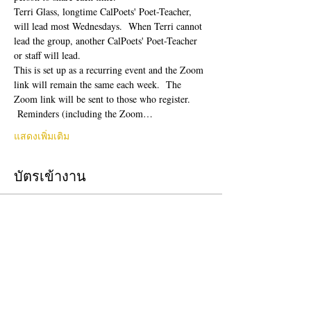
Terri Glass, longtime CalPoets' Poet-Teacher, 
will lead most Wednesdays.  When Terri cannot 
lead the group, another CalPoets' Poet-Teacher 
or staff will lead.
This is set up as a recurring event and the Zoom 
link will remain the same each week.  The 
Zoom link will be sent to those who register. 
 Reminders (including the Zoom…
แสดงเพิ่มเติม
บัตรเข้างาน
ปิดจำหน่ายแล้ว
ประเภทบัตรเข้างาน
Free Ticket
ราคา
US$0.00