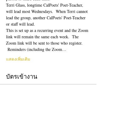
Terri Glass, longtime CalPoets' Poet-Teacher, 
will lead most Wednesdays.  When Terri cannot 
lead the group, another CalPoets' Poet-Teacher 
or staff will lead.
This is set up as a recurring event and the Zoom 
link will remain the same each week.  The 
Zoom link will be sent to those who register. 
 Reminders (including the Zoom…
แสดงเพิ่มเติม
บัตรเข้างาน
ปิดจำหน่ายแล้ว
ประเภทบัตรเข้างาน
Free Ticket
ราคา
US$0.00