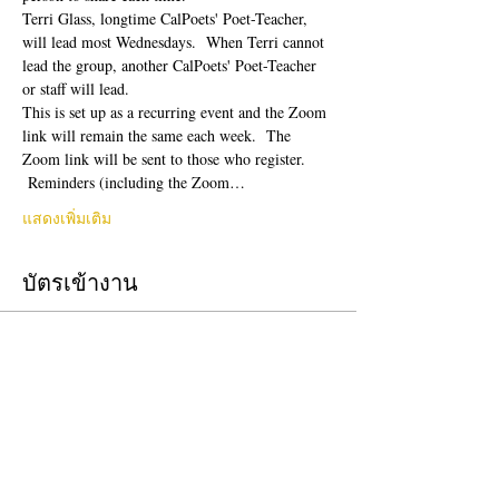
Terri Glass, longtime CalPoets' Poet-Teacher, 
will lead most Wednesdays.  When Terri cannot 
lead the group, another CalPoets' Poet-Teacher 
or staff will lead.
This is set up as a recurring event and the Zoom 
link will remain the same each week.  The 
Zoom link will be sent to those who register. 
 Reminders (including the Zoom…
แสดงเพิ่มเติม
บัตรเข้างาน
ปิดจำหน่ายแล้ว
ประเภทบัตรเข้างาน
Free Ticket
ราคา
US$0.00