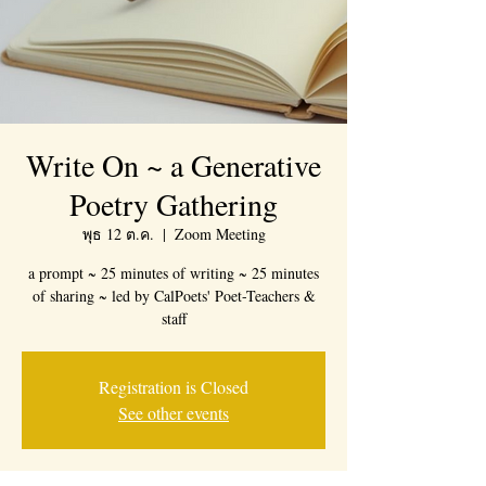
Write On ~ a Generative
Poetry Gathering
พุธ 12 ต.ค.
  |  
Zoom Meeting
a prompt ~ 25 minutes of writing ~ 25 minutes
of sharing ~ led by CalPoets' Poet-Teachers &
staff
Registration is Closed
See other events