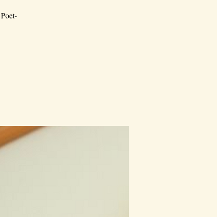
 Poet-