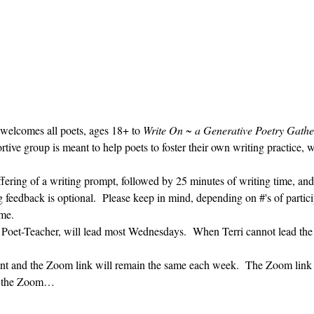
 welcomes all poets, ages 18+ to 
Write On ~ a Generative Poetry Gathe
ve group is meant to help poets to foster their own writing practice, 
ffering of a writing prompt, followed by 25 minutes of writing time, and
g feedback is optional.  Please keep in mind, depending on #'s of partici
me.  
' Poet-Teacher, will lead most Wednesdays.  When Terri cannot lead the
vent and the Zoom link will remain the same each week.  The Zoom link 
ng the Zoom…