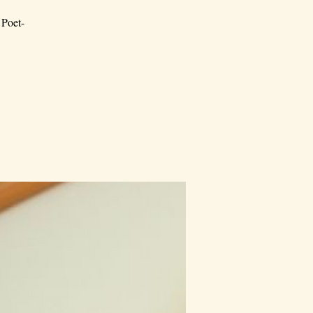
 Poet-