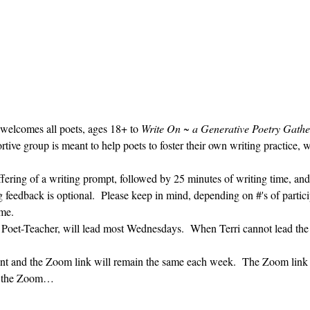
 welcomes all poets, ages 18+ to 
Write On ~ a Generative Poetry Gathe
ve group is meant to help poets to foster their own writing practice, 
ffering of a writing prompt, followed by 25 minutes of writing time, and
g feedback is optional.  Please keep in mind, depending on #'s of partici
me.  
' Poet-Teacher, will lead most Wednesdays.  When Terri cannot lead the
vent and the Zoom link will remain the same each week.  The Zoom link 
ng the Zoom…