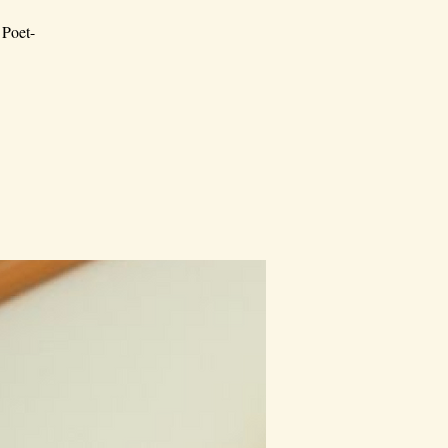
 Poet-