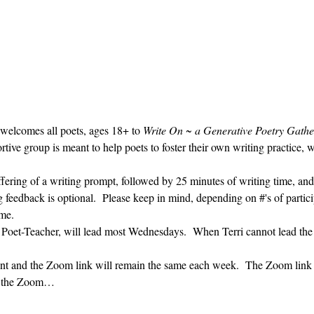
 welcomes all poets, ages 18+ to 
Write On ~ a Generative Poetry Gathe
ve group is meant to help poets to foster their own writing practice, 
ffering of a writing prompt, followed by 25 minutes of writing time, and
g feedback is optional.  Please keep in mind, depending on #'s of partici
me.  
' Poet-Teacher, will lead most Wednesdays.  When Terri cannot lead the
vent and the Zoom link will remain the same each week.  The Zoom link 
ng the Zoom…