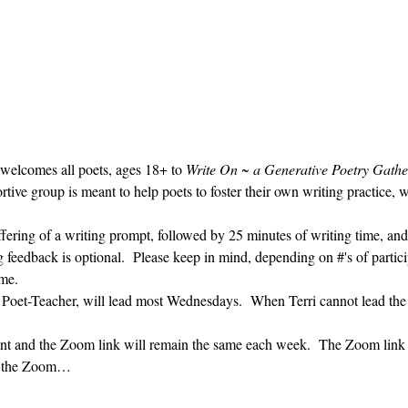
 welcomes all poets, ages 18+ to 
Write On ~ a Generative Poetry Gathe
ve group is meant to help poets to foster their own writing practice, 
ffering of a writing prompt, followed by 25 minutes of writing time, and
g feedback is optional.  Please keep in mind, depending on #'s of partici
me.  
' Poet-Teacher, will lead most Wednesdays.  When Terri cannot lead the
vent and the Zoom link will remain the same each week.  The Zoom link 
ng the Zoom…