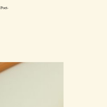
 Poet-