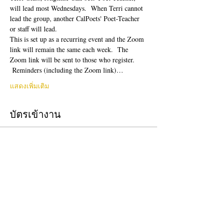
will lead most Wednesdays.  When Terri cannot 
lead the group, another CalPoets' Poet-Teacher 
or staff will lead.
This is set up as a recurring event and the Zoom 
link will remain the same each week.  The 
Zoom link will be sent to those who register. 
 Reminders (including the Zoom link)…
แสดงเพิ่มเติม
บัตรเข้างาน
ปิดจำหน่ายแล้ว
ประเภทบัตรเข้างาน
Free Ticket
ราคา
US$0.00