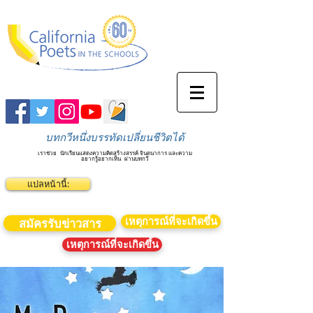
บทกวีหนึ่งบรรทัดเปลี่ยนชีวิตได้
เราช่วย
นักเรียนแสดงความคิดสร้างสรรค์ จินตนาการ และความ
อยากรู้อยากเห็น
ผ่านบทกวี
แปลหน้านี้:
เหตุการณ์ที่จะเกิดขึ้น
สมัครรับข่าวสาร
เหตุการณ์ที่จะเกิดขึ้น