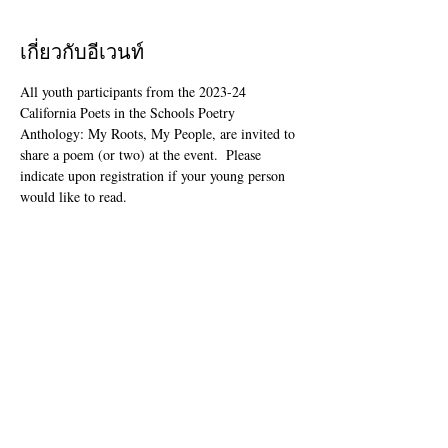
เกี่ยวกับอีเวนท์
All youth participants from the 2023-24 
California Poets in the Schools Poetry 
Anthology: My Roots, My People, are invited to 
share a poem (or two) at the event.  Please 
indicate upon registration if your young person 
would like to read.
This event is open to the public as audience 
members, but will be youth-led and youth-
focused.
The Zoom link will be included in your "ticket" 
that you'll receive after registering.
แชร์อีเวนท์นี้