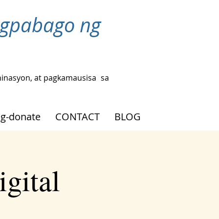
agpabago ng
hinasyon, at pagkamausisa
sa
g-donate
CONTACT
BLOG
gital