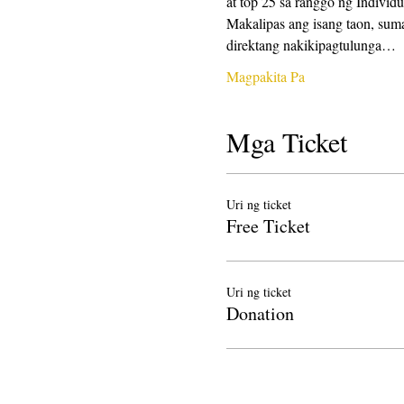
at top 25 sa ranggo ng Individ
Makalipas ang isang taon, suma
direktang nakikipagtulunga…
Magpakita Pa
Mga Ticket
Uri ng ticket
Free Ticket
Uri ng ticket
Donation