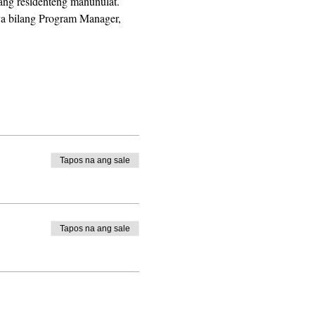
ang residenteng manunulat. 
ya bilang Program Manager, 
Tapos na ang sale
Tapos na ang sale