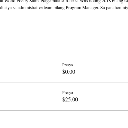
ual World Poetry Slam. Nagsimula si Raie sa Wits noong 2018 bilang is
li siya sa administrative team bilang Program Manager. Sa panahon ni
Presyo
$0.00
Presyo
$25.00