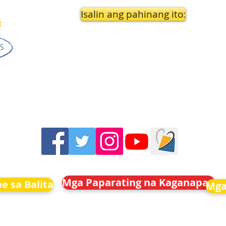
Isalin ang pahinang ito:
Mga Paparating na Kaganapan
e sa Balita
Mga