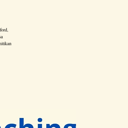
ford,
sa
itikan