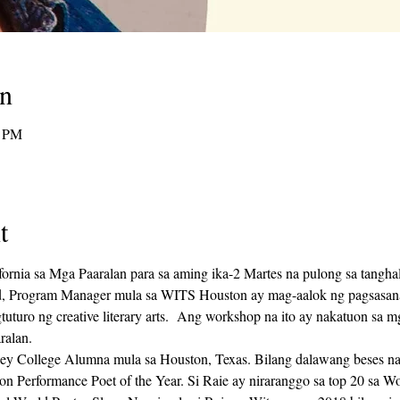
on
0 PM
t
rnia sa Mga Paaralan para sa aming ika-2 Martes na pulong sa tanghal
d, Program Manager mula sa WITS Houston ay mag-aalok ng pagsasan
tuturo ng creative literary arts.  Ang workshop na ito ay nakatuon sa m
alan.
 Performance Poet of the Year. Si Raie ay niraranggo sa top 20 sa W