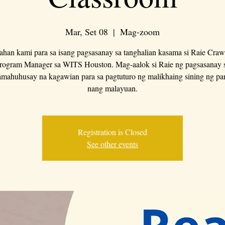
Mar, Set 08
  |  
Mag-zoom
han kami para sa isang pagsasanay sa tanghalian kasama si Raie Craw
rogram Manager sa WITS Houston. Mag-aalok si Raie ng pagsasanay 
amahuhusay na kagawian para sa pagtuturo ng malikhaing sining ng pan
nang malayuan.
Registration is Closed
See other events