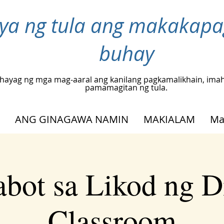
inya ng tula ang makakap
buhay
hayag ng mga mag-aaral ang kanilang pagkamalikhain, ima
pamamagitan ng tula.
ANG GINAGAWA NAMIN
MAKIALAM
Ma
abot sa Likod ng Di
Classroom