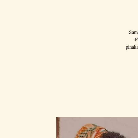
Sama
P
pinak