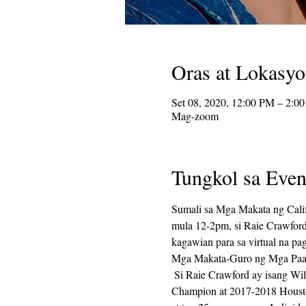
Oras at Lokasy
Set 08, 2020, 12:00 PM – 2:0
Mag-zoom
Tungkol sa Even
Sumali sa Mga Makata ng Califo
mula 12-2pm, si Raie Crawfor
kagawian para sa virtual na pag
Mga Makata-Guro ng Mga Paar
 Si Raie Crawford ay isang Wiley College Alumna mula sa Houston, Texas. Bilang dalawang beses na Houston VIP Slam 
Champion at 2017-2018 Houston