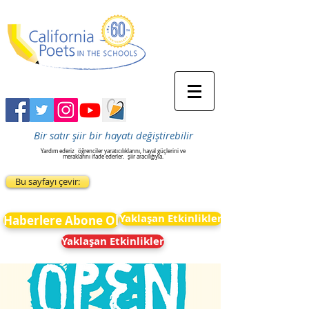
Bir satır şiir bir hayatı değiştirebilir
Yardım ederiz
öğrenciler yaratıcılıklarını, hayal güçlerini ve
meraklarını ifade ederler.
şiir aracılığıyla.
Bu sayfayı çevir:
Yaklaşan Etkinlikler
Haberlere Abone Ol
Yaklaşan Etkinlikler