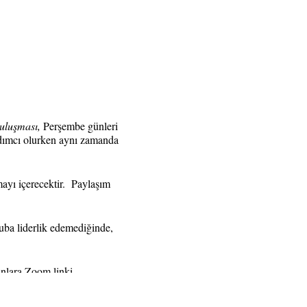
uluşması,
Perşembe günleri
rdımcı olurken aynı zamanda
ayı içerecektir. Paylaşım
ba liderlik edemediğinde,
anlara Zoom linki
ıranlara gönderilecektir.