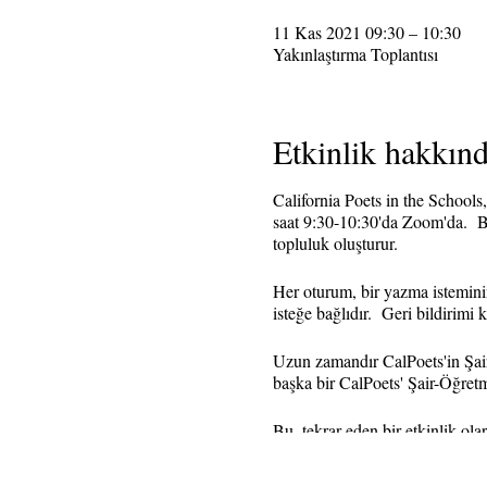
11 Kas 2021 09:30 – 10:30
Yakınlaştırma Toplantısı
Etkinlik hakkın
California Poets in the School
saat 9:30-10:30'da Zoom'da. Bu
topluluk oluşturur.
Her oturum, bir yazma istemini
isteğe bağlıdır. Geri bildirimi 
Uzun zamandır CalPoets'in Şai
başka bir CalPoets' Şair-Öğretm
Bu, tekrar eden bir etkinlik ol
gönderilecektir. Hatırlatmalar 