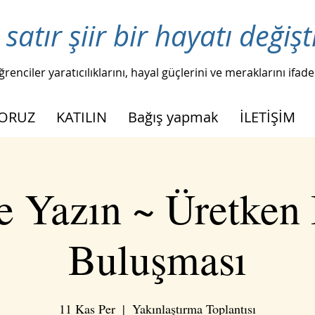
 satır şiir bir hayatı değişt
ğrenciler yaratıcılıklarını, hayal güçlerini ve meraklarını ifade
YORUZ
KATILIN
Bağış yapmak
İLETİŞİM
e Yazın ~ Üretken B
Buluşması
11 Kas Per
  |  
Yakınlaştırma Toplantısı