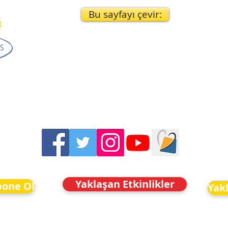
Bu sayfayı çevir:
Yaklaşan Etkinlikler
bone Ol
Yakl