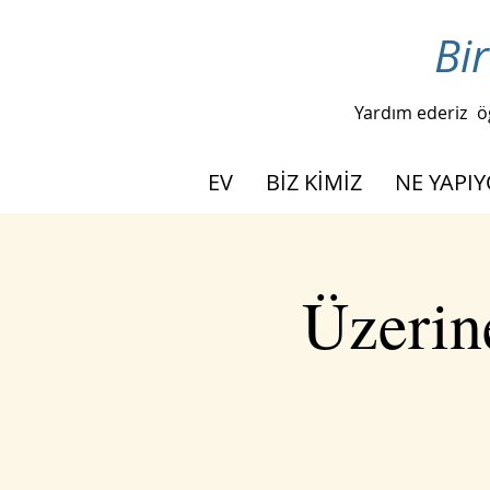
Bir
Yardım ederiz
ö
EV
BİZ KİMİZ
NE YAPI
Üzerin