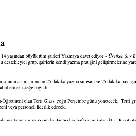
da
s, 14 yaşından büyük tüm şairleri Yazmaya davet ediyor
~ Üretken Şiir B
 destekleyici grup, şairlerin kendi yazma pratiğini geliştirmelerine ya
n sunulmasını, ardından 25 dakika yazma süresini ve 25 dakika paylaşm
kabul etmek isteğe bağlıdır.
r-Öğretmeni olan Terri Glass, çoğu Perşembe günü yönetecek. Terri gru
eni veya personeli liderlik edecek.
arak ayarlanmıştır ve Zoom bağlantısı her hafta aynı kalacaktır. Kayıt ol
(Zoom bağlantısı dahil) her hafta sadece o haftanın oturumuna kayıt yapt