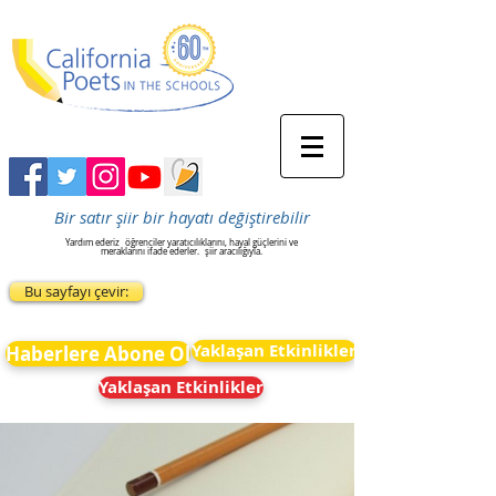
Bir satır şiir bir hayatı değiştirebilir
Yardım ederiz
öğrenciler yaratıcılıklarını, hayal güçlerini ve
meraklarını ifade ederler.
şiir aracılığıyla.
Bu sayfayı çevir:
Yaklaşan Etkinlikler
Haberlere Abone Ol
Yaklaşan Etkinlikler