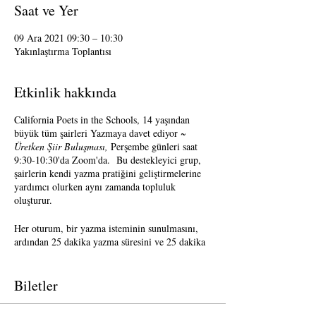
Saat ve Yer
09 Ara 2021 09:30 – 10:30
Yakınlaştırma Toplantısı
Etkinlik hakkında
California Poets in the Schools, 14 yaşından
büyük tüm şairleri Yazmaya davet ediyor
~
Üretken Şiir Buluşması,
Perşembe günleri saat
9:30-10:30'da Zoom'da. Bu destekleyici grup,
şairlerin kendi yazma pratiğini geliştirmelerine
yardımcı olurken aynı zamanda topluluk
oluşturur.
Her oturum, bir yazma isteminin sunulmasını,
ardından 25 dakika yazma süresini ve 25 dakika
paylaşmayı içerecektir. Paylaşım isteğe
bağlıdır. Geri bildirimi kabul etmek isteğe
bağlıdır.
Biletler
Uzun zamandır CalPoets'in Şair-Öğretmeni olan