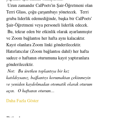
 Uzun zamandır CalPoets'in Şair-Öğretmeni olan 
Terri Glass, çoğu çarşambayı yönetecek.  Terri 
gruba liderlik edemediğinde, başka bir CalPoets' 
Şair-Öğretmeni veya personeli liderlik edecek.
 Bu, tekrar eden bir etkinlik olarak ayarlanmıştır 
ve Zoom bağlantısı her hafta aynı kalacaktır.  
Kayıt olanlara Zoom linki gönderilecektir.  
Hatırlatıcılar (Zoom bağlantısı dahil) her hafta 
sadece o haftanın oturumuna kayıt yaptıranlara 
gönderilecektir. 
Not:
Bu üretken toplantıya bir kez 
katıldıysanız, bağlantıyı korumaktan çekinmeyin 
ve yeniden kaydolmadan otomatik olarak oturum 
açın.
O haftanın oturum…
Daha Fazla Göster
Biletler
Satış bitti