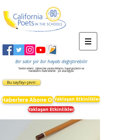
Bir satır şiir bir hayatı değiştirebilir
Yardım ederiz
öğrenciler yaratıcılıklarını, hayal güçlerini ve
meraklarını ifade ederler.
şiir aracılığıyla.
Bu sayfayı çevir:
Yaklaşan Etkinlikler
Haberlere Abone Ol
Yaklaşan Etkinlikler