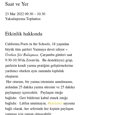
Saat ve Yer
23 Mar 2022 09:30 – 10:30
Yakınlaştırma Toplantısı
Etkinlik hakkında
California Poets in the Schools, 18 yaşından 
büyük tüm şairleri Yazmaya davet ediyor 
~ 
Üretken Şiir Buluşması,
 Çarşamba günleri saat 
9:30-10:30'da Zoom'da.  Bu destekleyici grup, 
şairlerin kendi yazma pratiğini geliştirmelerine 
yardımcı olurken aynı zamanda topluluk 
oluşturur. 
 Her oturum, bir yazma isteminin sunulmasını, 
ardından 25 dakika yazma süresini ve 25 dakika 
paylaşmayı içerecektir.  Paylaşım isteğe 
bağlıdır.  Geri bildirimi kabul etmek isteğe 
bağlıdır.  Lütfen unutmayın, 
#katılımcı
 sayısına 
bağlı olarak, her seferinde her kişinin paylaşım 
yapması için zaman olmayabilir. 