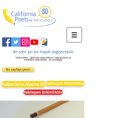
Bir satır şiir bir hayatı değiştirebilir
Yardım ederiz
öğrenciler yaratıcılıklarını, hayal güçlerini ve
meraklarını ifade ederler.
şiir aracılığıyla.
Bu sayfayı çevir:
Yaklaşan Etkinlikler
Haberlere Abone Ol
Yaklaşan Etkinlikler