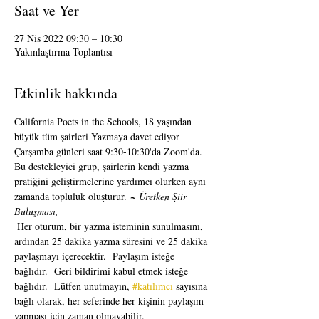
Saat ve Yer
27 Nis 2022 09:30 – 10:30
Yakınlaştırma Toplantısı
Etkinlik hakkında
California Poets in the Schools, 18 yaşından 
büyük tüm şairleri Yazmaya davet ediyor 
Çarşamba günleri saat 9:30-10:30'da Zoom'da.  
Bu destekleyici grup, şairlerin kendi yazma 
pratiğini geliştirmelerine yardımcı olurken aynı 
zamanda topluluk oluşturur. 
~ Üretken Şiir 
Buluşması,
 Her oturum, bir yazma isteminin sunulmasını, 
ardından 25 dakika yazma süresini ve 25 dakika 
paylaşmayı içerecektir.  Paylaşım isteğe 
bağlıdır.  Geri bildirimi kabul etmek isteğe 
bağlıdır.  Lütfen unutmayın, 
#katılımcı
 sayısına 
bağlı olarak, her seferinde her kişinin paylaşım 
yapması için zaman olmayabilir. 