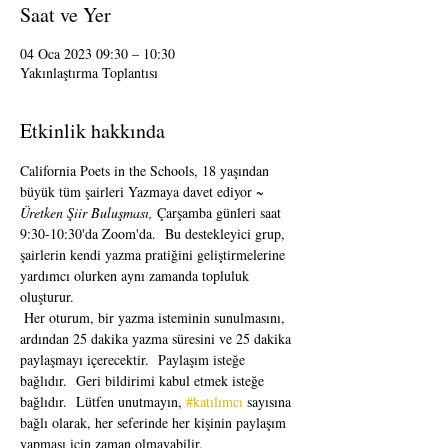
Saat ve Yer
04 Oca 2023 09:30 – 10:30
Yakınlaştırma Toplantısı
Etkinlik hakkında
California Poets in the Schools, 18 yaşından 
büyük tüm şairleri Yazmaya davet ediyor 
~ 
Üretken Şiir Buluşması,
 Çarşamba günleri saat 
9:30-10:30'da Zoom'da.  Bu destekleyici grup, 
şairlerin kendi yazma pratiğini geliştirmelerine 
yardımcı olurken aynı zamanda topluluk 
oluşturur. 
 Her oturum, bir yazma isteminin sunulmasını, 
ardından 25 dakika yazma süresini ve 25 dakika 
paylaşmayı içerecektir.  Paylaşım isteğe 
bağlıdır.  Geri bildirimi kabul etmek isteğe 
bağlıdır.  Lütfen unutmayın, 
#katılımcı
 sayısına 
bağlı olarak, her seferinde her kişinin paylaşım 
yapması için zaman olmayabilir. 