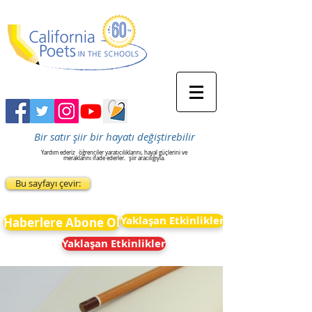
Bir satır şiir bir hayatı değiştirebilir
Yardım ederiz
öğrenciler yaratıcılıklarını, hayal güçlerini ve
meraklarını ifade ederler.
şiir aracılığıyla.
Bu sayfayı çevir:
Yaklaşan Etkinlikler
Haberlere Abone Ol
Yaklaşan Etkinlikler