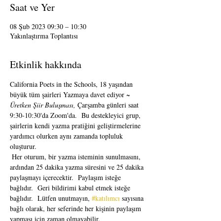
Saat ve Yer
08 Şub 2023 09:30 – 10:30
Yakınlaştırma Toplantısı
Etkinlik hakkında
California Poets in the Schools, 18 yaşından 
büyük tüm şairleri Yazmaya davet ediyor 
~ 
Üretken Şiir Buluşması,
 Çarşamba günleri saat 
9:30-10:30'da Zoom'da.  Bu destekleyici grup, 
şairlerin kendi yazma pratiğini geliştirmelerine 
yardımcı olurken aynı zamanda topluluk 
oluşturur. 
 Her oturum, bir yazma isteminin sunulmasını, 
ardından 25 dakika yazma süresini ve 25 dakika 
paylaşmayı içerecektir.  Paylaşım isteğe 
bağlıdır.  Geri bildirimi kabul etmek isteğe 
bağlıdır.  Lütfen unutmayın, 
#katılımcı
 sayısına 
bağlı olarak, her seferinde her kişinin paylaşım 
yapması için zaman olmayabilir. 