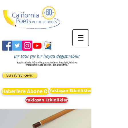
Bir satır şiir bir hayatı değiştirebilir
Yardım ederiz
öğrenciler yaratıcılıklarını, hayal güçlerini ve
meraklarını ifade ederler.
şiir aracılığıyla.
Bu sayfayı çevir:
Yaklaşan Etkinlikler
Haberlere Abone Ol
Yaklaşan Etkinlikler