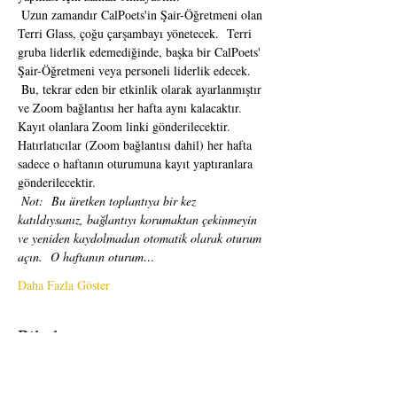
 Uzun zamandır CalPoets'in Şair-Öğretmeni olan 
Terri Glass, çoğu çarşambayı yönetecek.  Terri 
gruba liderlik edemediğinde, başka bir CalPoets' 
Şair-Öğretmeni veya personeli liderlik edecek.
 Bu, tekrar eden bir etkinlik olarak ayarlanmıştır 
ve Zoom bağlantısı her hafta aynı kalacaktır.  
Kayıt olanlara Zoom linki gönderilecektir.  
Hatırlatıcılar (Zoom bağlantısı dahil) her hafta 
sadece o haftanın oturumuna kayıt yaptıranlara 
gönderilecektir. 
Not:
Bu üretken toplantıya bir kez 
katıldıysanız, bağlantıyı korumaktan çekinmeyin 
ve yeniden kaydolmadan otomatik olarak oturum 
açın.
O haftanın oturum…
Daha Fazla Göster
Biletler
Satış bitti