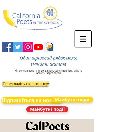
Один віршовий рядок може
змінити життя
Ми допомагаємо
учні виявляють свою творчість, уяву та
цікавість
через поезію.
Перекладіть цю сторінку:
Майбутні події
Підпишіться на новини
Майбутні події