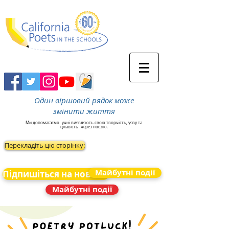
Один віршовий рядок може
змінити життя
Ми допомагаємо
учні виявляють свою творчість, уяву та
цікавість
через поезію.
Перекладіть цю сторінку:
Майбутні події
Підпишіться на новини
Майбутні події