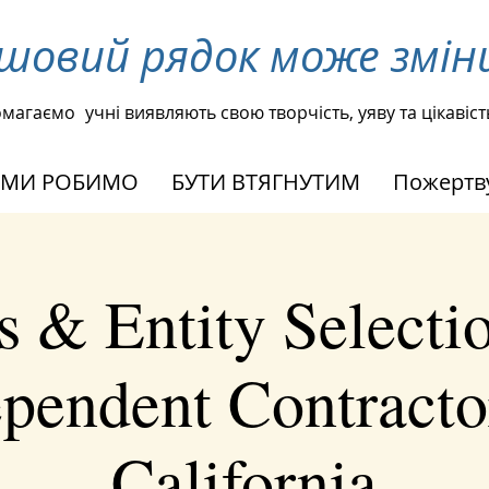
ршовий рядок може зм
омагаємо
учні виявляють свою творчість, уяву та цікавіст
 МИ РОБИМО
БУТИ ВТЯГНУТИМ
Пожертв
s & Entity Selectio
pendent Contracto
California