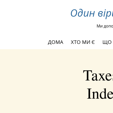
Один ві
Ми доп
ДОМА
ХТО МИ Є
ЩО
Taxe
Inde