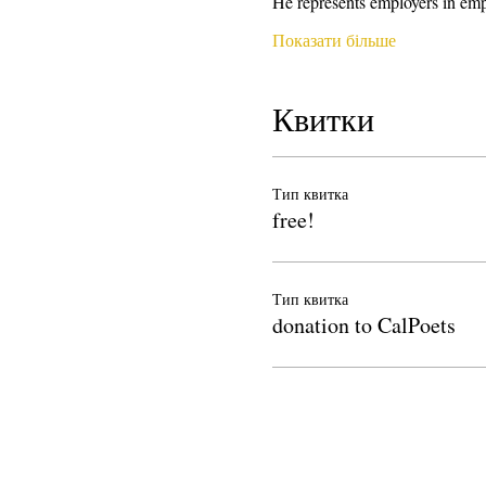
He represents employers in emp
Показати більше
Квитки
Тип квитка
free!
Тип квитка
donation to CalPoets