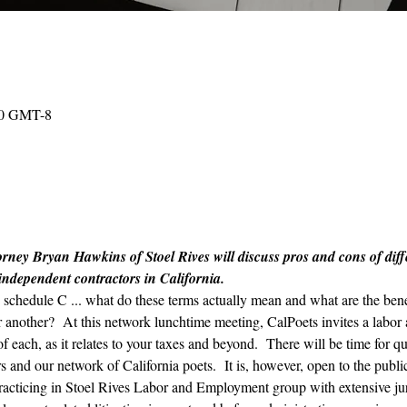
:00 GMT-8
rney Bryan Hawkins of Stoel Rives will discuss pros and cons of differ
 independent contractors in California.
chedule C ... what do these terms actually mean and what are the benef
er another?  At this network lunchtime meeting, CalPoets invites a labo
 each, as it relates to your taxes and beyond.  There will be time for qu
 and our network of California poets.  It is, however, open to the publi
r practicing in Stoel Rives Labor and Employment group with extensive ju