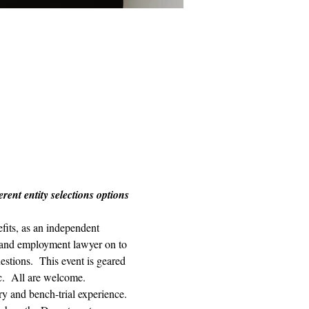
ent entity selections options 
its, as an independent 
r and employment lawyer on to 
estions.  This event is geared 
c.  All are welcome. 
ry and bench-trial experience. 