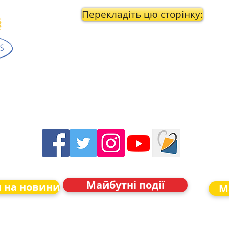
Перекладіть цю сторінку:
Майбутні події
я на новини
М