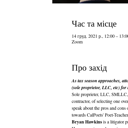
Час та місце
14 груд. 2021 р., 12:00 – 13
Zoom
Про захід
As tax season approaches, atto
(sole proprietor, LLC, etc) for
Sole proprieter, LLC, SMLLC, s
contractor, of selecting one ov
speak about the pros and cons of
towards CalPoets' Poet-Teachers
Bryan Hawkins
 is a litigato