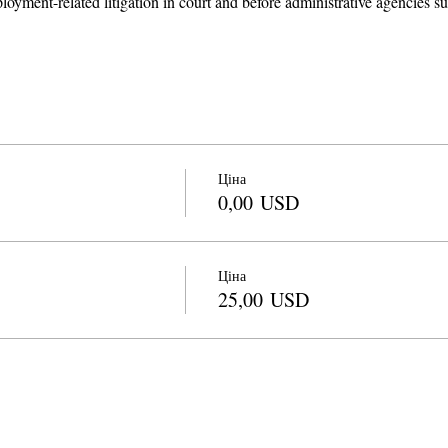
loyment-related litigation in court and before administrative agencies
Ціна
0,00 USD
Ціна
25,00 USD