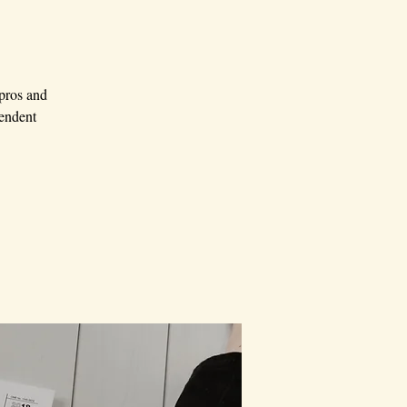
 pros and
pendent