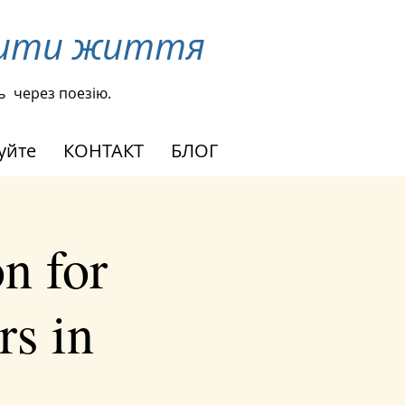
інити життя
ь
через поезію.
уйте
КОНТАКТ
БЛОГ
n for
rs in