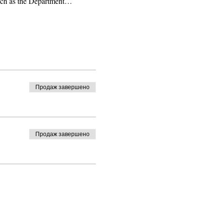
 such as the Department…
Продаж завершено
Продаж завершено