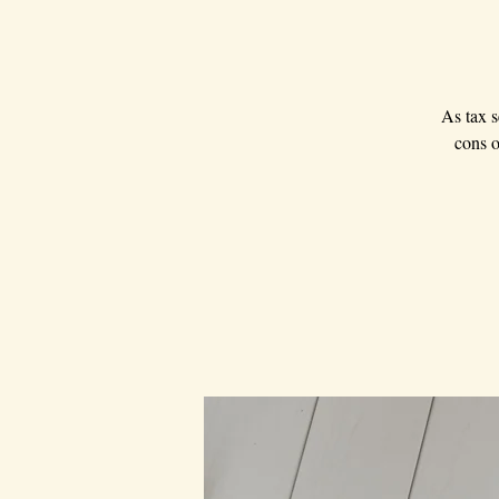
As tax s
cons o