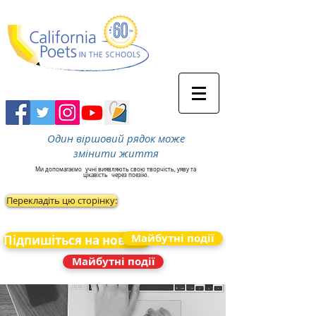
Один віршовий рядок може
змінити життя
Ми допомагаємо
учні виявляють свою творчість, уяву та
цікавість
через поезію.
Перекладіть цю сторінку:
Майбутні події
Підпишіться на новини
Майбутні події