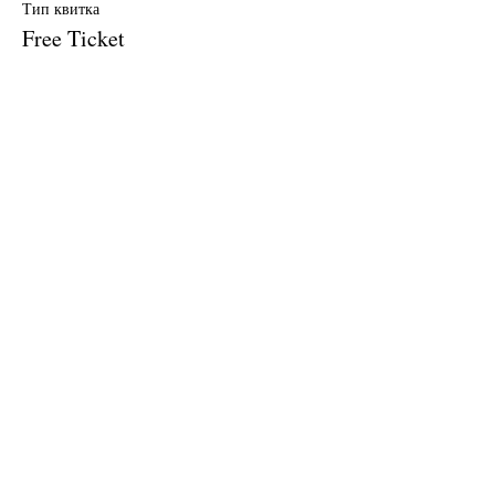
Тип квитка
Free Ticket
Ціна
0,00 USD
Продаж завершено
Тип квитка
$10 Donation
Ціна
10,00 USD
Поділитися