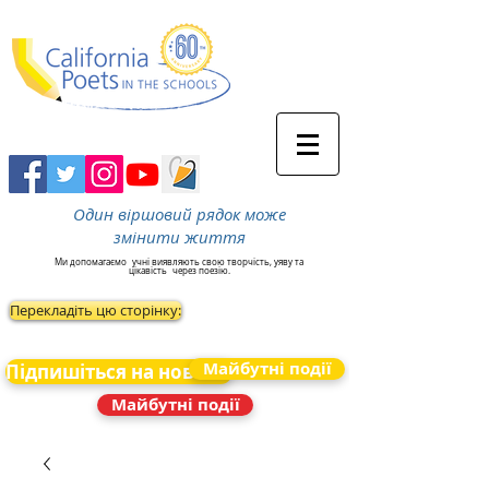
Один віршовий рядок може
змінити життя
Ми допомагаємо
учні виявляють свою творчість, уяву та
цікавість
через поезію.
Перекладіть цю сторінку:
Майбутні події
Підпишіться на новини
Майбутні події