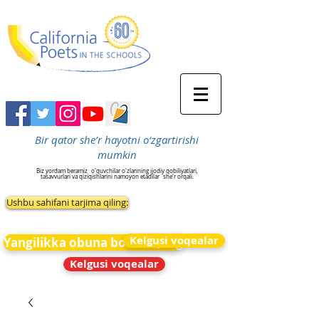
Bir qator she’r hayotni o‘zgartirishi
mumkin
Biz yordam beramiz
o'quvchilar o'zlarining ijodiy qobiliyatlari,
tasavvurlari va qiziqishlarini namoyon etadilar
she'r orqali.
Ushbu sahifani tarjima qiling:
Kelgusi voqealar
Yangilikka obuna bo&#39;ling
Kelgusi voqealar