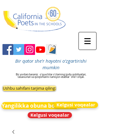
Bir qator she’r hayotni o‘zgartirishi
mumkin
Biz yordam beramiz
o'quvchilar o'zlarining ijodiy qobiliyatlari,
tasavvurlari va qiziqishlarini namoyon etadilar
she'r orqali.
Ushbu sahifani tarjima qiling:
Kelgusi voqealar
Yangilikka obuna bo&#39;ling
Kelgusi voqealar