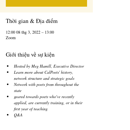
Thời gian & Địa điểm
12:00 08 thg 3, 2022 – 13:00
Zoom
Giới thiệu về sự kiện
Hosted by Meg Hamill, Executive Director
Learn more about CalPoets' history, 
network structure and strategic goals
Network with poets from throughout the 
state
geared towards poets who've recently 
applied, are currently training, or in their 
first year of teaching
Q&A