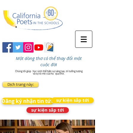
Một dòng thơ có thể thay đổi một
cuộc đời
Chúng tôi giúp
học sinh thể hiện sự sáng tạo, trí tưởng tượng
và sự tò mò của họ
qua thơ.
Dịch trang này:
sự kiện sắp tới
Đăng ký nhận tin tức
sự kiện sắp tới